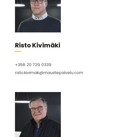
Risto Kivimäki
+358 ​20 729 0339
risto.kivimaki@maustepalvelu.com