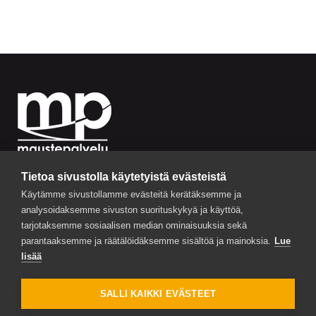
MP-MAUSTEPALVELU
Tietoa sivustolla käytetyistä evästeistä
Luukkaankatu 6
Käytämme sivustollamme evästeitä kerätäksemme ja
PL 56
analysoidaksemme sivuston suorituskykyä ja käyttöä,
13101 Hämeenlinna
tarjotaksemme sosiaalisen median ominaisuuksia sekä
parantaaksemme ja räätälöidäksemme sisältöä ja mainoksia.
Lue
FO-nummer: 0855059-2
lisää
Beställningar: +358 20 729 0333
SALLI KAIKKI EVÄSTEET