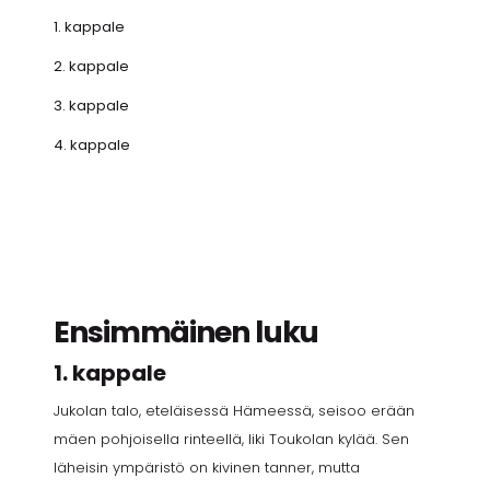
1. kappale
2. kappale
3. kappale
4. kappale
Ensimmäinen luku
1. kappale
Jukolan talo, eteläisessä Hämeessä, seisoo erään
mäen pohjoisella rinteellä, liki Toukolan kylää. Sen
läheisin ym­päristö on kivinen tanner, mutta