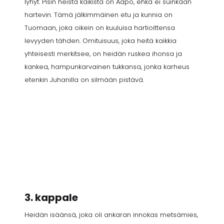
lyhyt. Pisin heistä kaikista on Aapo, ehkä ei suinkaan
hartevin. Tämä jälkimmäinen etu ja kunnia on
Tuomaan, joka oikein on kuuluisa hartioittensa
levyyden tähden. Omituisuus, joka heitä kaikkia
yhteisesti merkitsee, on heidän ruskea ihonsa ja
kankea, hampunkarvainen tukkansa, jonka karheus
etenkin Juhanilla on silmään pistävä.
3. kappale
Heidän isäänsä, joka oli ankaran innokas metsämies,