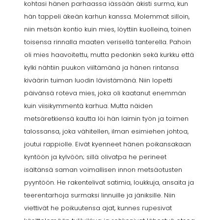
kohtasi hänen parhaassa iässään äkisti surma, kun
hän tappeli äkeän karhun kanssa. Molemmat silloin,
niin metsän kontio kuin mies, löyttiin kuolleina, toinen
toisensa rinnalla maaten verisellä tanterella. Pahoin
oli mies haavoitettu, mutta pedonkin sekä kurkku että
kylki nähtiin puukon viiltämänä ja hänen rintansa
kiväärin tuiman luodin lävistämänä. Niin lopetti
päivänsä roteva mies, joka oli kaatanut enemmän
kuin viisikymmentä karhua. Mutta näiden
metsäretkiensä kautta löi hän laimin työn ja toimen
talossansa, joka vähitellen, ilman esimiehen johtoa,
joutui rappiolle. Eivät kyenneet hänen poikansakaan
kyntöön ja kylvöön; sillä olivatpa he perineet
isältänsä saman voimallisen innon metsäotusten
pyyntöön. He rakentelivat satimia, loukkuja, ansaita ja
teerentarhoja surmaksi linnuille ja jäniksille. Niin
viettivät he poikuutensa ajat, kunnes rupesivat