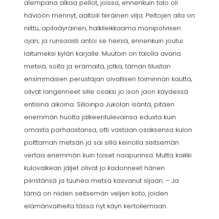
alempana alkaa pellot, joissa, ennenkuin talo oli
häviöön mennyt, aaltoili teräinen vilja. Peltojen alla on
niittu, apilaäyräinen, halkileikkaama monipolvisen
ojan; ja runsaasti antoi se heiniä, ennenkuin joutui
laitumeksi kylän karjalle. Muutoin on talolla avaria
metsiä, soita ja erämaita, jotka, tämän tilustan
ensimmäisen perustajan oivallisen toiminnan kautta,
olivat langenneet sille osaksi jo ison jaon käydessä
entisinä aikoina. Silloinpa Jukolan isäntä, pitäen
enemmän huolta jälkeentulevainsa edusta kuin
omasta parhaastansa, otti vastaan osaksensa kulon
polttaman metsän ja sai sillä keinolla seitsemän
vertaa enemmän kuin toiset naapurinsa. Mutta kaikki
kulovalkean jäljet olivat jo kadonneet hänen
piiristänsä ja tuuhea metsä kasvanut sijaan. – Ja
tämä on niiden seitsemän veljen koto, joiden
elämänvaiheita tässä nyt käyn kertoilemaan.