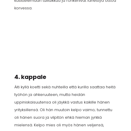
käsittelemään tuliluikkua ja rohkenivat lähestyä otsoa
korvessa.
4. kappale
Äiti kyllä koetti sekä nuhteilla että kurilla saattaa heitä
työhön ja ahkeruuteen, mutta heidän
uppiniskaisuutensa oli jäykkä vastus kaikille hänen
yrityksillensä. Oli hän muutoin kelpo vaimo; tunnettu
oli hänen suora ja vilpitön ehkä hieman jyrkkä
mielensä. Kelpo mies oli myös hänen veljensä,