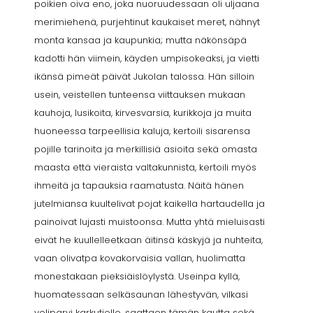
poikien oiva eno, joka nuoruudessaan oli uljaana
merimiehenä, purjehtinut kaukaiset meret, nähnyt
monta kansaa ja kaupunkia; mutta näkönsäpä
kadotti hän viimein, käyden umpisokeaksi, ja vietti
ikänsä pimeät päivät Jukolan talossa. Hän silloin
usein, veistellen tunteensa viittauksen mukaan
kauhoja, lusikoita, kirvesvarsia, kurikkoja ja muita
huoneessa tarpeellisia kaluja, kertoili sisarensa
pojille tarinoita ja merkillisiä asioita sekä omasta
maasta että vieraista valtakunnista, kertoili myös
ihmeitä ja tapauksia raamatusta. Näitä hänen
jutelmiansa kuultelivat pojat kaikella hartaudella ja
painoivat lujasti muistoonsa. Mutta yhtä mieluisasti
eivät he kuullelleetkaan äitinsä käskyjä ja nuhteita,
vaan olivatpa kovakorvaisia vallan, huolimatta
monestakaan pieksiäislöylystä. Useinpa kyllä,
huomatessaan selkäsaunan lähestyvän, vilkasi
veliparvi karkutielle, saattaen tämän kautta sekä