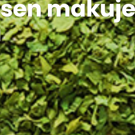
sen makuj
a