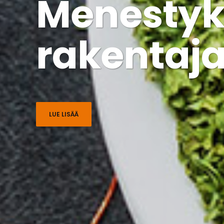
Menestyk
rakentaj
LUE LISÄÄ