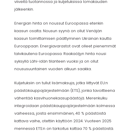
viiveitä tuotannossa ja kuljetuksissa lomakauden
jälkeenkin.
Energian hinta on noussut Euroopassa etenkin
kaasun osalta. Nousun syynä on ollut Venäjän
kaasun toimittamisen päättyminen Ukrainan kautta
Eurooppaan. Energiavarastot ovat olleet pienemmät
talvikautena Euroopassa. Raakaöljyn hinta nousi
syksyllä Lähi-idän tilanteen vuoksi ja on ollut
noususuuntainen vuoden alkuun saakka.
Kuljetuksiin on tullut lisämaksuja, jotka liittyvät EU:n
päästökauppajärjestelmään (ETS), jonka tavoitteena
vähentää kasvihuonekaasupäästöjä. Merenkulku
integroidaan päästökauppajärjestelmään kolmessa
vaiheessa, joista ensimmäinen, 40 % päästöistä
kattava vaihe, otettiin käyttöön 2024. Vuoteen 2025
mennessä ETS:n on tarkoitus kattaa 70 % päästöistä.