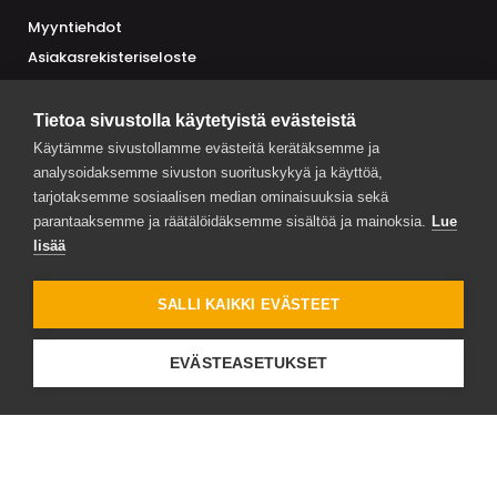
Myyntiehdot
Asiakasrekisteriseloste
Toimittajarekisteriseloste
Tietoa sivustolla käytetyistä evästeistä
Käytämme sivustollamme evästeitä kerätäksemme ja
analysoidaksemme sivuston suorituskykyä ja käyttöä,
AJANKOHTAISTA
tarjotaksemme sosiaalisen median ominaisuuksia sekä
Trendimaut Suomessa ja maailmalla 2026 on julkaistu
parantaaksemme ja räätälöidäksemme sisältöä ja mainoksia.
Lue
lisää
MP-Maustepalvelu Oy:n toimitusjohtaja vaihtuu syyskuussa
2026
SALLI KAIKKI EVÄSTEET
Maustepalvelu mukana Kasvuareenassa: ruokaviennin
EVÄSTEASETUKSET
seuraava vaihe vaatii luottamusta, saatavuutta ja
toimituskykyä