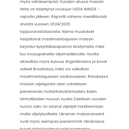
myös vähäisempää. Vuoden alussa maissin
hinta on kääntynyt nousuun USDA WASDE -
raportin jälkeen. Raportti vähensi merkittävästi
arviota vuosien 2024/2025
loppuvarastotasoista. Nämä muutokset
heijastavat maailmanlaajuisen maissin
tarjonta-kysyntätasapainon kiristymistä, mikä
tuo nousupainetta viljamarkkinoille. Huolta
aiheuttaa myös kuivuus Argentiinassa ja kovat
sateet Brasiliassa, mikä voi vaikuttaa
maailmanlaajuiseen saatavuuteen. Ranskassa
maissin viljelypinta-alan odotetaan
pienenevän, tuotantokustannusten, kuten
lannoitteiden nousun vuoksi. Edellisen vuoden
huono sato on saanut viljelijät harkitsemaan
muita viljelytuotteita. Ukrainan maissivarastot
ovat myös aiempaa pienemmät. Ukrainassa
kuivat sääolosuhteet sekä normaalia