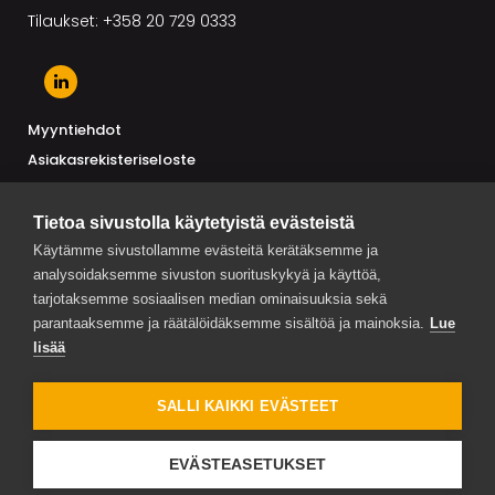
Tilaukset: +358 20 729 0333
Myyntiehdot
Asiakasrekisteriseloste
Toimittajarekisteriseloste
Tietoa sivustolla käytetyistä evästeistä
Käytämme sivustollamme evästeitä kerätäksemme ja
analysoidaksemme sivuston suorituskykyä ja käyttöä,
AJANKOHTAISTA
tarjotaksemme sosiaalisen median ominaisuuksia sekä
Trendimaut Suomessa ja maailmalla 2026 on julkaistu
parantaaksemme ja räätälöidäksemme sisältöä ja mainoksia.
Lue
lisää
MP-Maustepalvelu Oy:n toimitusjohtaja vaihtuu syyskuussa
2026
SALLI KAIKKI EVÄSTEET
Maustepalvelu mukana Kasvuareenassa: ruokaviennin
EVÄSTEASETUKSET
seuraava vaihe vaatii luottamusta, saatavuutta ja