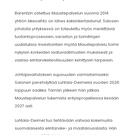
Barentzin ostettua Maustepalvelun vuonna 2014
yhtiön liikevaihto on lähes kaksinkertaistunut. Salosen
johdolla yrityksessä on toteutettu myös merkittäviä
tuotantoprosessien, varaston ja toimitilojen
uudistuksia. Investointien myötä Maustepalvelu toimii
nykyisin korkeiden laatuvaatimusten mukaisesti ja
vastaa elintarviketeollisuuden kehittyviin tarpeisiin.
Johtajavaihdoksen sujuvuuden varmistamiseksi
Salonen perehdyttää Luhtala-Deimeliä vuoden 2026
loppuun saakka. Tämän jälkeen hän jatkaa
Maustepalvelun tukemista erityisprojekteissa kesään
2027 asti.
Luhtala-Deimel tuo tehtävään vahvaa kokemusta
suomalaisesta elintarvike- ja maatalousalasta. Hän