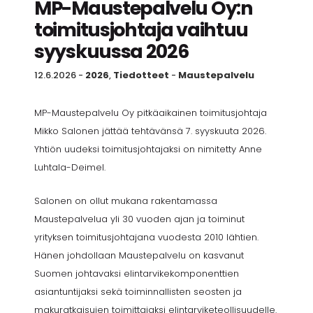
MP-Maustepalvelu Oy:n
toimitusjohtaja vaihtuu
syyskuussa 2026
12.6.2026
-
2026
,
Tiedotteet
-
Maustepalvelu
MP-Maustepalvelu Oy pitkäaikainen toimitusjohtaja
Mikko Salonen jättää tehtävänsä 7. syyskuuta 2026.
Yhtiön uudeksi toimitusjohtajaksi on nimitetty Anne
Luhtala-Deimel.
Salonen on ollut mukana rakentamassa
Maustepalvelua yli 30 vuoden ajan ja toiminut
yrityksen toimitusjohtajana vuodesta 2010 lähtien.
Hänen johdollaan Maustepalvelu on kasvanut
Suomen johtavaksi elintarvikekomponenttien
asiantuntijaksi sekä toiminnallisten seosten ja
makuratkaisujen toimittajaksi elintarviketeollisuudelle.