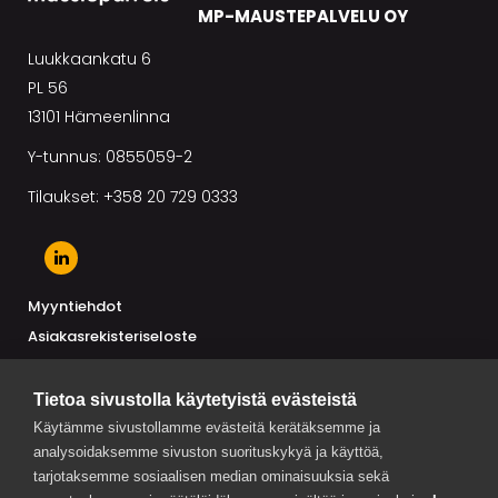
MP-MAUSTEPALVELU OY
Luukkaankatu 6
PL 56
13101 Hämeenlinna
Y-tunnus: 0855059-2
Tilaukset: +358 20 729 0333
Myyntiehdot
Asiakasrekisteriseloste
Toimittajarekisteriseloste
Tietoa sivustolla käytetyistä evästeistä
Käytämme sivustollamme evästeitä kerätäksemme ja
analysoidaksemme sivuston suorituskykyä ja käyttöä,
AJANKOHTAISTA
tarjotaksemme sosiaalisen median ominaisuuksia sekä
Trendimaut Suomessa ja maailmalla 2026 on julkaistu