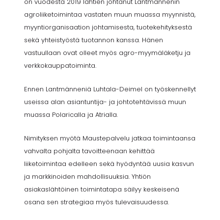
on vuodesta 2019 lähtien johtanut Lantmännenin
agroliiketoimintaa vastaten muun muassa myynnistä,
myyntiorganisaation johtamisesta, tuotekehityksestä
sekä yhteistyöstä tuotannon kanssa. Hänen
vastuullaan ovat olleet myös agro-myymäläketju ja
verkkokauppatoiminta.
Ennen Lantmänneniä Luhtala-Deimel on työskennellyt
useissa alan asiantuntija- ja johtotehtävissä muun
muassa Polaricalla ja Atrialla.
Nimityksen myötä Maustepalvelu jatkaa toimintaansa
vahvalta pohjalta tavoitteenaan kehittää
liiketoimintaa edelleen sekä hyödyntää uusia kasvun
ja markkinoiden mahdollisuuksia. Yhtiön
asiakaslähtöinen toimintatapa säilyy keskeisenä
osana sen strategiaa myös tulevaisuudessa.