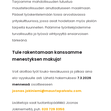
Tarjoamme mahdollisuuden tutustua
mausteteollisuuden ainutlaatuiseen maailmaan.
Pääset työskentelemään toisia arvostavassa
yrityskulttuurissa, jossa asiat hoidetaan myös yksilön
tarpeita kuunnellen. Pidämme työntekijöidemme
turvallisuutta ja työssä viihtyvyyttä ensiarvoisen
tärkeänä.
Tule rakentamaan kanssamme
menestyksen makuja!
Voit aloittaa työt touko-kesäkuussa ja jatkaa aina
elo-syyskuulle asti. Lähetä hakemuksesi
7.3.2026
mennessä
osoitteeseen
joonas.jokiniemi@maustepalvelu.com
.
Lisätietoja saat tuotantopäällikkö Joonas
Jokiniemeltä, puh.
020 729 0350
.