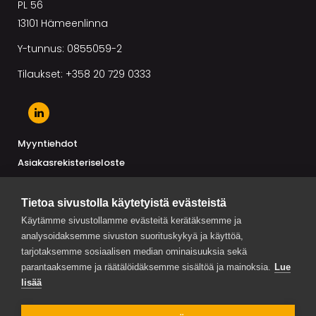
PL 56
13101 Hämeenlinna
Y-tunnus: 0855059-2
Tilaukset: +358 20 729 0333
Myyntiehdot
Asiakasrekisteriseloste
Toimittajarekisteriseloste
Tietoa sivustolla käytetyistä evästeistä
Käytämme sivustollamme evästeitä kerätäksemme ja
analysoidaksemme sivuston suorituskykyä ja käyttöä,
AJANKOHTAISTA
tarjotaksemme sosiaalisen median ominaisuuksia sekä
Trendimaut Suomessa ja maailmalla 2026 on julkaistu
parantaaksemme ja räätälöidäksemme sisältöä ja mainoksia.
Lue
lisää
MP-Maustepalvelu Oy:n toimitusjohtaja vaihtuu syyskuussa
2026