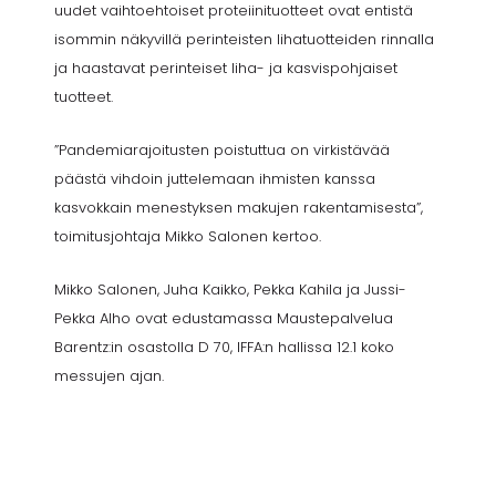
uudet vaihtoehtoiset proteiinituotteet ovat entistä
isommin näkyvillä perinteisten lihatuotteiden rinnalla
ja haastavat perinteiset liha- ja kasvispohjaiset
tuotteet.
”Pandemiarajoitusten poistuttua on virkistävää
päästä vihdoin juttelemaan ihmisten kanssa
kasvokkain menestyksen makujen rakentamisesta”,
toimitusjohtaja Mikko Salonen kertoo.
Mikko Salonen, Juha Kaikko, Pekka Kahila ja Jussi-
Pekka Alho ovat edustamassa Maustepalvelua
Barentz:in osastolla D 70, IFFA:n hallissa 12.1 koko
messujen ajan.