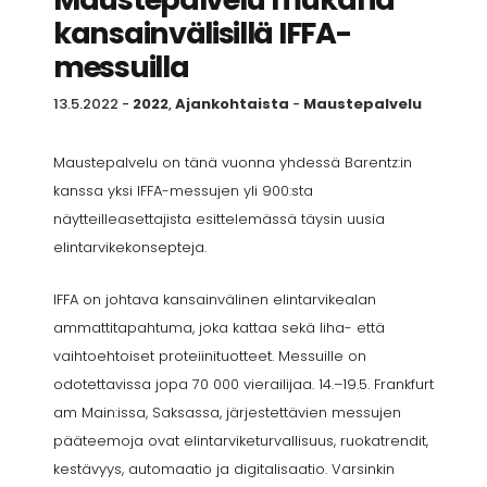
kansainvälisillä IFFA-
messuilla
13.5.2022
-
2022
,
Ajankohtaista
-
Maustepalvelu
Maustepalvelu on tänä vuonna yhdessä Barentz:in
kanssa yksi IFFA-messujen yli 900:sta
näytteilleasettajista esittelemässä täysin uusia
elintarvikekonsepteja.
IFFA on johtava kansainvälinen elintarvikealan
ammattitapahtuma, joka kattaa sekä liha- että
vaihtoehtoiset proteiinituotteet. Messuille on
odotettavissa jopa 70 000 vierailijaa. 14.–19.5. Frankfurt
am Main:issa, Saksassa, järjestettävien messujen
pääteemoja ovat elintarviketurvallisuus, ruokatrendit,
kestävyys, automaatio ja digitalisaatio. Varsinkin