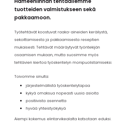
Hämeenlinnan tehtaallemme
tuotteiden valmistukseen sekä
pakkaamoon.
Työtehtävät koostuvat raaka-aineiden keräilystä,
sekoittamisesta ja pakkaamisesta reseptien
mukaisesti. Tehtävät määräytyvät työntekijän
osaamisen mukaan, mutta suosimme myös
tehtävien kiertoa työskentelyn monipuolistamiseksi.
Toivomme sinulta:
järjestelmällistä työskentelytapaa
kykyä omaksua nopeasti uusia asioita
positiivista asennetta
hyvää yhteistyökykyä
Aiempi kokemus elintarvikealalta katsotaan eduksi.