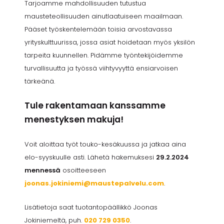
Tarjoamme mahdollisuuden tutustua
mausteteollisuuden ainutlaatuiseen maailmaan.
Pääset työskentelemään toisia arvostavassa
yrityskulttuurissa, jossa asiat hoidetaan myös yksilön
tarpeita kuunnellen. Pidämme työntekijöidemme
turvallisuutta ja työssä viihtyvyyttä ensiarvoisen
tärkeänä.
Tule rakentamaan kanssamme
menestyksen makuja!
Voit aloittaa työt touko-kesäkuussa ja jatkaa aina
elo-syyskuulle asti. Lähetä hakemuksesi
29.2.2024
mennessä
osoitteeseen
joonas.jokiniemi@maustepalvelu.com
.
Lisätietoja saat tuotantopäällikkö Joonas
Jokiniemeltä, puh.
020 729 0350
.