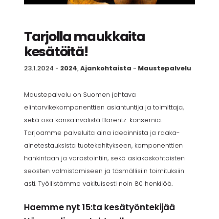
Tarjolla maukkaita
kesätöitä!
23.1.2024
-
2024
,
Ajankohtaista
-
Maustepalvelu
Maustepalvelu on Suomen johtava
elintarvikekomponenttien asiantuntija ja toimittaja,
sekä osa kansainvälistä Barentz-konsernia.
Tarjoamme palveluita aina ideoinnista ja raaka-
ainetestauksista tuotekehitykseen, komponenttien
hankintaan ja varastointiin, sekä asiakaskohtaisten
seosten valmistamiseen ja täsmällisiin toimituksiin
asti. Työllistämme vakituisesti noin 80 henkilöä.
Haemme nyt 15:ta kesätyöntekijää