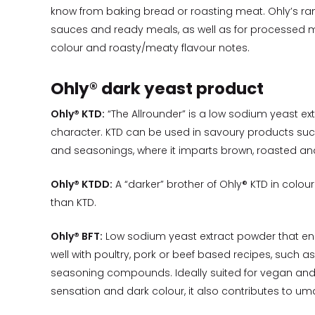
know from baking bread or roasting meat. Ohly’s rang
sauces and ready meals, as well as for processed 
colour and roasty/meaty flavour notes.
Ohly® dark yeast product
Ohly® KTD:
“The Allrounder” is a low sodium yeast e
character. KTD can be used in savoury products such
and seasonings, where it imparts brown, roasted a
Ohly® KTDD:
A “darker” brother of Ohly® KTD in colo
than KTD.
Ohly® BFT:
Low sodium yeast extract powder that en
well with poultry, pork or beef based recipes, such 
seasoning compounds. Ideally suited for vegan and 
sensation and dark colour, it also contributes to um