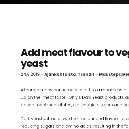
Add meat flavour to ve
yeast
24.8.2019
-
Ajankohtaista
,
Trendit
-
Maustepalve
Although many consumers resort to a meat-less or 
up on the ‘meat taste’. Ohly’s Dark Yeast products ad
based meat-substitutes, e.g. veggie burgers and s
Dark yeast extracts owe their colour and flavour to a
reducing sugars and amino acids, resulting in the f