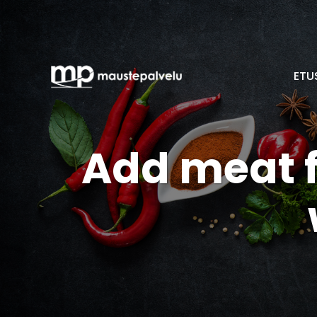
ETU
Add meat f