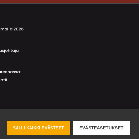
lmalla 2026
usjohtaja
reenassa:
atii
SALLI KAIKKI EVÄSTEET
EVÄSTEASETUKSET