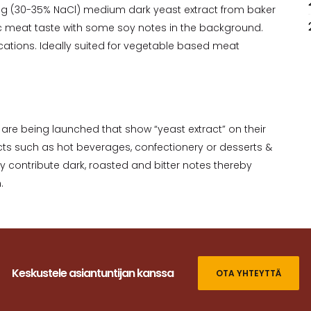
ning (30-35% NaCl) medium dark yeast extract from baker
c meat taste with some soy notes in the background.
cations. Ideally suited for vegetable based meat
re being launched that show “yeast extract” on their
ts such as hot beverages, confectionery or desserts &
y contribute dark, roasted and bitter notes thereby
.
Keskustele asiantuntijan kanssa
OTA YHTEYTTÄ