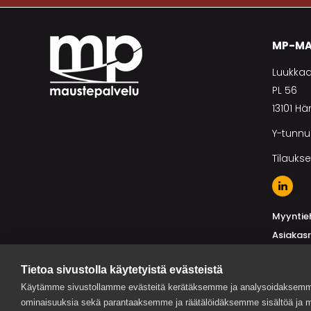
MP-MA
Luukkaa
PL 56
13101 H
Y-tunnu
Tilaukse
Myyntie
Asiakasr
Toimitta
Tietoa sivustolla käytetyistä evästeistä
Käytämme sivustollamme evästeitä kerätäksemme ja analysoidaksemme 
ominaisuuksia sekä parantaaksemme ja räätälöidäksemme sisältöä ja m