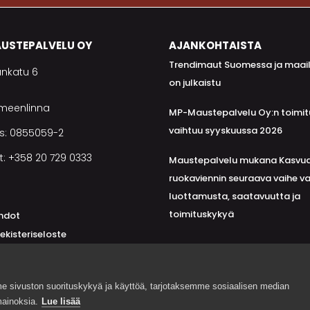
USTEPALVELU OY
AJANKOHTAISTA
Trendimaut Suomessa ja maai
nkatu 6
on julkaistu
ämeenlinna
MP-Maustepalvelu Oy:n toimit
vaihtuu syyskuussa 2026
s: 0855059-2
t: +358 20 729 0333
Maustepalvelu mukana Kasvua
ruokaviennin seuraava vaihe va
luottamusta, saatavuutta ja
toimituskykyä
hdot
ekisteriseloste
jarekisteriseloste
sivuston suorituskykyä ja käyttöä, tarjotaksemme sosiaalisen median
ainoksia.
Lue lisää