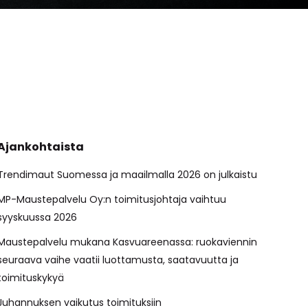
Ajankohtaista
Trendimaut Suomessa ja maailmalla 2026 on julkaistu
MP-Maustepalvelu Oy:n toimitusjohtaja vaihtuu
syyskuussa 2026
Maustepalvelu mukana Kasvuareenassa: ruokaviennin
seuraava vaihe vaatii luottamusta, saatavuutta ja
toimituskykyä
Juhannuksen vaikutus toimituksiin